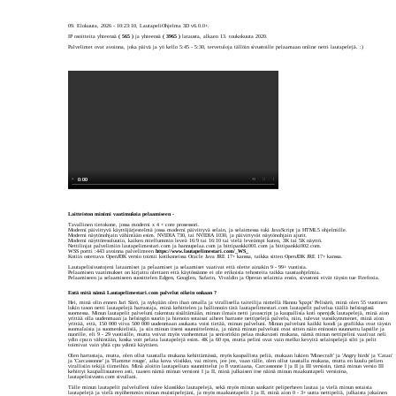
09. Elokuu
IP osoitte
Palvelimet